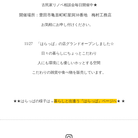
★
古民家リノベ相談会毎日開催中
開催場所：豊田市亀首町町屋洞38番地 梅村工務店
お気軽にお申し付けください。
11/27 「はらっぱ」の店グランドオープンしました☆
日々の暮らしにちょっとこだわり
人にも環境にも優しいホッとする空間
こだわりの雑貨や食べ物を販売しています。
★★はらっぱの様子は→
暮らしと出逢う『はらっぱ』
ページへ
★ ★