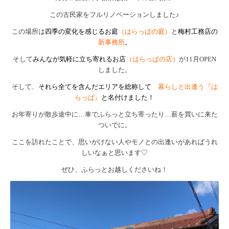
この古民家をフルリノベーションしました♪
この場所は
四季の変化を感じるお庭
（はらっぱの庭）
と
梅村工務店の
新事務所
。
そして
みんなが気軽に立ち寄れるお店
（はらっぱの店）
が11月OPEN
しました
。
そして、
それら全てを含んだエリアを総称して
暮らしと出逢う『は
らっぱ』
と名付けました！
お年寄りが散歩途中に…車でふらっと立ち寄ったり…薪を買いに来た
ついでに。
ここを訪れたことで、思いがけない人やモノとの出逢いがあればうれ
しいなぁと思います♡
ぜひ、ふらっとお越しくださいね！