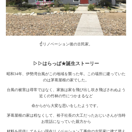
☝リノベーション後の古民家。
▷▷はらっぱ★誕生ストーリー
昭和34年、伊勢湾台風がこの地域を襲った年。この場所に建っていた
のは茅葺屋根の家でした。
台風の被害は尋常ではなく、家族は家を飛び出し吹き飛ばされぬよう
近くの竹林の竹につかまるなど
命からがら大変な思いをしたようです。
茅葺屋根の家は程なくして、裕子社長の大工だったおじいさんが当時
お世話になっていた親方から
材料を提供してもらい
現在リノベーション工事中の古民家に建て替え