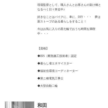
現場監督として、職人さんとお客さんの架け橋と
なるべく日々奔走中♪
好きなことはバイクに、車に、DIY・・・ 夢は
薪ストーブのある暮らしをすること！
今はお気に入りの黒七輪でおうち時間を満喫
中・・・
【資格】
◆BIS（断熱施工技術者）認定
◆暮らし省エネマイスター
◆福祉住環境コーディネーター
◆第ニ種電気工事士
◆大型自動二輪
和田