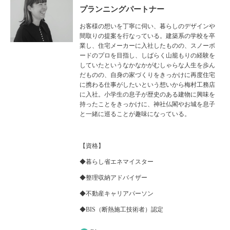
プランニングパートナー
お客様の想いを丁寧に伺い、暮らしのデザインや
間取りの提案を行なっている。建築系の学校を卒
業し、住宅メーカーに入社したものの、スノーボ
ードのプロを目指し、しばらく山籠もりの経験を
していたというなかなかがむしゃらな人生を歩ん
だものの、自身の家づくりをきっかけに再度住宅
に携わる仕事がしたいという想いから梅村工務店
に入社。小学生の息子が歴史のある建物に興味を
持ったことをきっかけに、神社仏閣やお城を息子
と一緒に巡ることが趣味になっている。
【資格】
◆暮らし省エネマイスター
◆整理収納アドバイザー
◆不動産キャリアパーソン
◆BIS（断熱施工技術者）認定