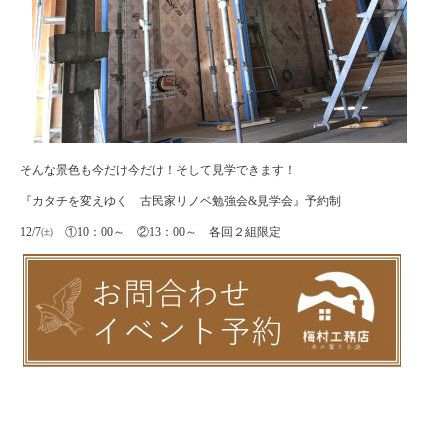
そんな景色も今だけ今だけ！そして見学できます！
『カタチを変えゆく 古民家リノベ勉強会&見学会』予約制
12/7㈯ ①10：00～ ②13：00～ 各回２組限定