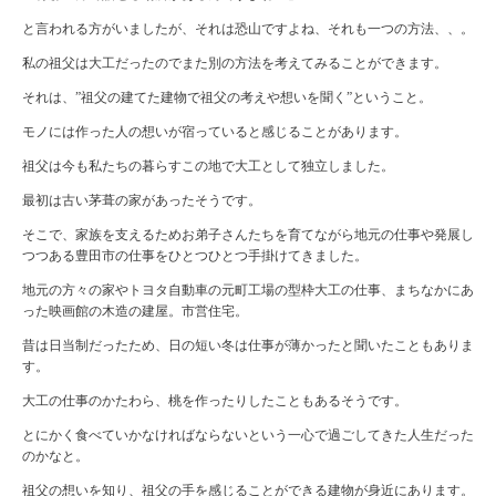
と言われる方がいましたが、それは恐山ですよね、それも一つの方法、、。
私の祖父は大工だったのでまた別の方法を考えてみることができます。
それは、”祖父の建てた建物で祖父の考えや想いを聞く”ということ。
モノには作った人の想いが宿っていると感じることがあります。
祖父は今も私たちの暮らすこの地で大工として独立しました。
最初は古い茅葺の家があったそうです。
そこで、家族を支えるためお弟子さんたちを育てながら地元の仕事や発展し
つつある豊田市の仕事をひとつひとつ手掛けてきました。
地元の方々の家やトヨタ自動車の元町工場の型枠大工の仕事、まちなかにあ
った映画館の木造の建屋。市営住宅。
昔は日当制だったため、日の短い冬は仕事が薄かったと聞いたこともありま
す。
大工の仕事のかたわら、桃を作ったりしたこともあるそうです。
とにかく食べていかなければならないという一心で過ごしてきた人生だった
のかなと。
祖父の想いを知り、祖父の手を感じることができる建物が身近にあります。