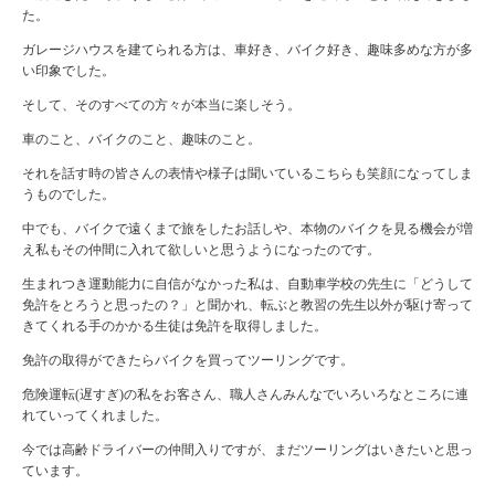
た。
ガレージハウスを建てられる方は、車好き、バイク好き、趣味多めな方が多
い印象でした。
そして、そのすべての方々が本当に楽しそう。
車のこと、バイクのこと、趣味のこと。
それを話す時の皆さんの表情や様子は聞いているこちらも笑顔になってしま
うものでした。
中でも、バイクで遠くまで旅をしたお話しや、本物のバイクを見る機会が増
え私もその仲間に入れて欲しいと思うようになったのです。
生まれつき運動能力に自信がなかった私は、自動車学校の先生に「どうして
免許をとろうと思ったの？」と聞かれ、転ぶと教習の先生以外が駆け寄って
きてくれる手のかかる生徒は免許を取得しました。
免許の取得ができたらバイクを買ってツーリングです。
危険運転(遅すぎ)の私をお客さん、職人さんみんなでいろいろなところに連
れていってくれました。
今では高齢ドライバーの仲間入りですが、まだツーリングはいきたいと思っ
ています。