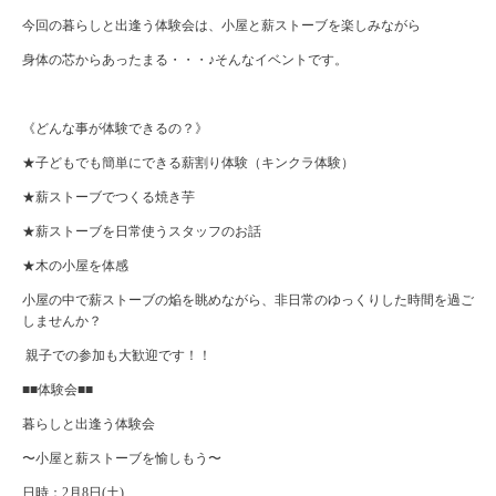
今回の暮らしと出逢う体験会は、小屋と薪ストーブを楽しみながら
身体の芯からあったまる・・・♪そんなイベントです。
《どんな事が体験できるの？》
★子どもでも簡単にできる薪割り体験（キンクラ体験）
★薪ストーブでつくる焼き芋
★薪ストーブを日常使うスタッフのお話
★木の小屋を体感
小屋の中で薪ストーブの焔を眺めながら、非日常のゆっくりした時間を過ご
しませんか？
親子での参加も大歓迎です！！
■■
体験会
■■
暮らしと出逢う体験会
〜小屋と薪ストーブを愉しもう〜
日時：
2
月8日
(
土
)