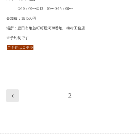
①10
：
00
〜
②13
：
00
〜
③15
：
00
〜
参加費：
1
組
500
円
場所：豊田市亀首町町屋洞
38
番地 梅村工務店
※
予約制です
ご予約はコチラ
2