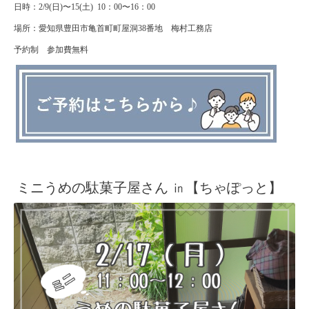
日時：
2/9(
日
)
〜
15(
土
) 10
：
00
〜
16
：
00
場所：愛知県豊田市亀首町町屋洞
38
番地 梅村工務店
予約制 参加費無料
ミニうめの駄菓子屋さん ㏌【ちゃぽっと】