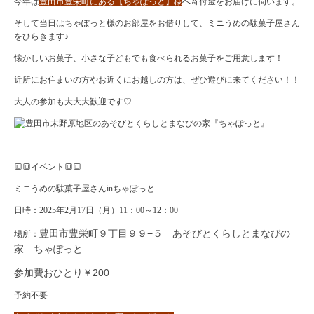
今年は
豊田市豊栄町にある【ちゃぽっと】様
へ寄付金をお届けに伺います。
そして当日はちゃぽっと様のお部屋をお借りして、ミニうめの駄菓子屋さん
をひらきます♪
懐かしいお菓子、小さな子どもでも食べられるお菓子をご用意します！
近所にお住まいの方やお近くにお越しの方は、ぜひ遊びに来てください！！
大人の参加も大大大歓迎です♡
🔳🔳イベント🔳🔳
ミニうめの駄菓子屋さんinちゃぽっと
日時：2025年2月17日（月）11：00～12：00
豊田市豊栄町９丁目９９−５
あそびとくらしとまなびの
場所：
家 ちゃぽっと
参加費おひとり￥200
予約不要