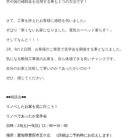
市や国の補助金を活用する事も１つの方法です！
さて、工事を終えたお客様に感想を伺いました♪
ずばり「寒くないお家になりました。電気カーペット要らず！」
そしてなんと！！！
2/8
、
9
の２日間、お客様のご厚意で見学会を開催する事となりました。
気になる断熱工事後のお家を、自ら体感できる良いチャンスです。
自分のお家と比較して寒いのか？あったかいのか？
ぜひ、感じてください。
■■相談会■■
リノベしたお家を見に行こう！
リノベであったか見学会
日時：
2/8(
土
)
〜
9(
日
)
13
：
00
〜
16
：
00
場所：愛知県豊田市五ケ丘 （詳細はご予約時にお伝えします）