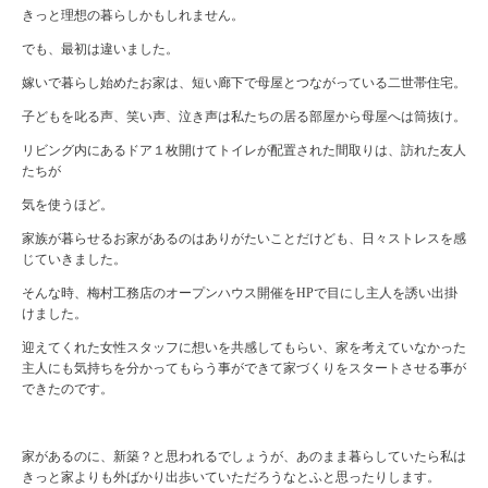
きっと理想の暮らしかもしれません。
でも、最初は違いました。
嫁いで暮らし始めたお家は、短い廊下で母屋とつながっている二世帯住宅。
子どもを叱る声、笑い声、泣き声は私たちの居る部屋から母屋へは筒抜け。
リビング内にあるドア１枚開けてトイレが配置された間取りは、訪れた友人
たちが
気を使うほど。
家族が暮らせるお家があるのはありがたいことだけども、日々ストレスを感
じていきました。
そんな時、梅村工務店のオープンハウス開催を
HP
で目にし主人を誘い出掛
けました。
迎えてくれた女性スタッフに想いを共感してもらい、家を考えていなかった
主人にも気持ちを分かってもらう事ができて家づくりをスタートさせる事が
できたのです。
家があるのに、新築？と思われるでしょうが、あのまま暮らしていたら私は
きっと家よりも外ばかり出歩いていただろうなとふと思ったりします。