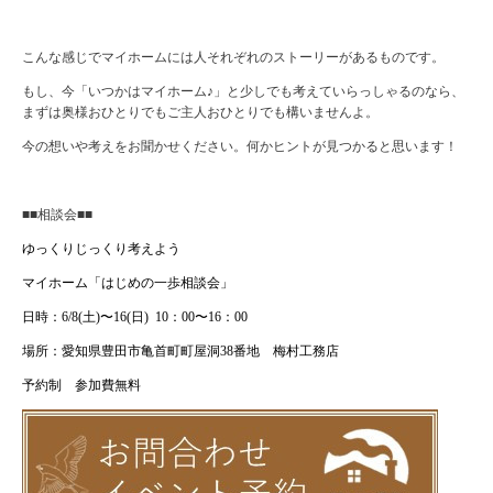
こんな感じでマイホームには人それぞれのストーリーがあるものです。
もし、今「いつかはマイホーム♪」と少しでも考えていらっしゃるのなら、
まずは奥様おひとりでもご主人おひとりでも構いませんよ。
今の想いや考えをお聞かせください。何かヒントが見つかると思います！
■■相談会■■
ゆっくりじっくり考えよう
マイホーム「はじめの一歩相談会」
日時：
6/8(
土
)
〜
16(
日
)
10
：
00
〜
16
：
00
場所：愛知県豊田市亀首町町屋洞
38
番地 梅村工務店
予約制 参加費無料