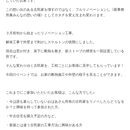
していたお家です。
この想い出のある古民家を壊すのではなく、フルリノベーションし《新事務
所兼みんなの憩いの場》としてカタチを変え生まれ変わります。
３月初旬から始まったリノベーション工事。
解体工事で外壁まで剥がしスケルトンの状態にしました。
現在は窓が付き、床下に断熱を敷き、薪ストーブの煙突を一部設置している
所です。
そんな変わりゆく古民家を、工程ごとにお客様に見学してもらっています！
今回のイベントでは、お家の断熱施工や外壁の様子を見ることができます。
これまでにご参加いただいたお客様は、こんな方でした♪
・今は誰も暮らしていないおばあさん所有の古民家をリノベしたらどうなる
か？と興味を持って参加された方。
・中古住宅を購入予定の方など。
・新築とは違う古民家の工事方法に興味がある方