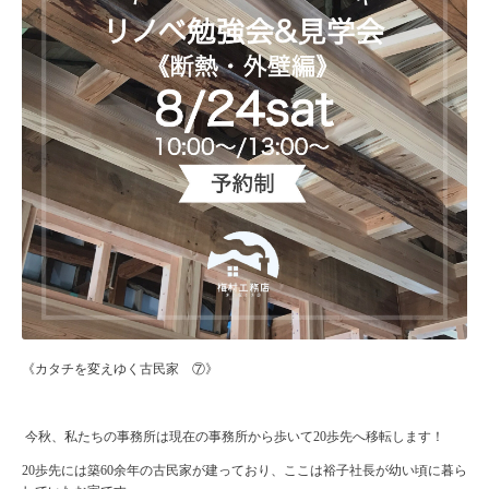
《カタチを変えゆく古民家 ⑦》
今秋、私たちの事務所は現在の事務所から歩いて
20
歩先へ移転します！
20
歩先には築
60
余年の古民家が建っており、ここは裕子社長が幼い頃に暮ら