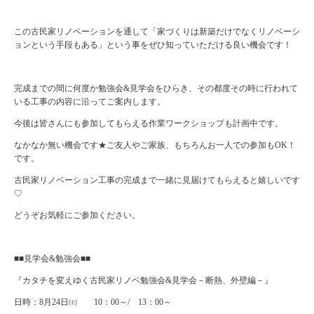
この古民家リノベーションを通して「家づくりは新築だけでなくリノベーシ
ョンという手段もある」という事をぜひ知っていただける良い機会です！
完成までの間に何度か勉強会
&
見学会をひらき、その都度その時に行われて
いる工事の内容に沿ってご案内します。
今後は皆さんにも参加してもらえる作業ワークショップも計画中です。
なかなか無い機会です★ご友人やご家族、もちろんお一人での参加も
OK
！
です。
古民家リノベーション工事の完成まで一緒に見届けてもらえると嬉しいです
♡
どうぞお気軽にご参加ください。
■■見学会
&
勉強会■■
『カタチを変えゆく古民家リノベ勉強会
&
見学会－断熱、外壁編－』
日時：
8
月
24
日㈯
10
：
00
～
/
13
：
00
～