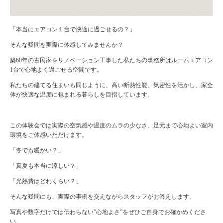
「本当にエアコン１台で快適に過ごせるの？」
そんな疑問を実際に体感してみませんか？
築60年の古民家をリノベーション工事した私たちの事務所はルームエアコン
1台で心地よく過ごせる空間です。
私たちの建てる住まいも同じように、高い断熱性能、気密性を活かし、家全
体が快適な温度に包まれる暮らしを目指しています。
この体験会では実際の空気感や温度のムラの少なさ、足元まで心地よい室内
環境をご体感いただけます。
「冬でも暖かい？」
「真夏も本当に涼しい？」
「光熱費はどれくらい？」
そんな疑問にも、実際の事例を交えながらスタッフがお答えします。
写真や数字だけでは伝わらない”心地よさ”をぜひご自身でお確かめくださ
い。