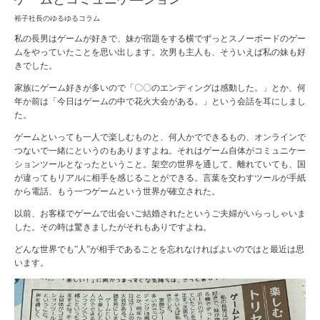
裕子社長のゆるゆるコラム
私の長男はゲームが好きで、妹が宿題をする横でずっとスノーボードのゲー
ムをやっていたことを思い出します。次男も主人も、そういえば私の妹も好
きでした。
家族にゲーム好きが多いので「〇〇のエンディングは感動した。」とか、何
年か前は「今日はゲームの中で花火大会がある。」という会話を耳にしまし
た。
ゲームといっても一人で楽しむものと、何人かでできるもの、オンラインで
つないで一緒にというのもありますよね。それはゲーム自体がコミュニケー
ションツールとなったということ。架空の世界を通して、離れていても、国
が違ってもリアルに相手を感じることができる。言葉を交わすツールが手紙
から電話、もう一つゲームという世界が確立された。
以前、お客様でゲームで出会いご結婚されたというご夫婦がいらっしゃいま
した。その時は驚きましたがそれもありですよね。
どんな世界でも”人”が相手であることを忘れなければよいのではと最近は思
います。