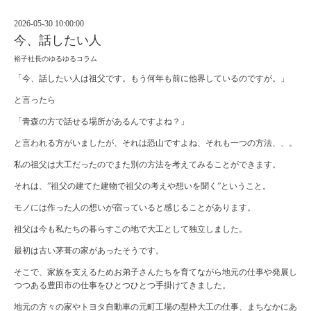
2026-05-30 10:00:00
今、話したい人
裕子社長のゆるゆるコラム
「今、話したい人は祖父です。もう何年も前に他界しているのですが。」
と言ったら
「青森の方で話せる場所があるんですよね？」
と言われる方がいましたが、それは恐山ですよね、それも一つの方法、、。
私の祖父は大工だったのでまた別の方法を考えてみることができます。
それは、”祖父の建てた建物で祖父の考えや想いを聞く”ということ。
モノには作った人の想いが宿っていると感じることがあります。
祖父は今も私たちの暮らすこの地で大工として独立しました。
最初は古い茅葺の家があったそうです。
そこで、家族を支えるためお弟子さんたちを育てながら地元の仕事や発展し
つつある豊田市の仕事をひとつひとつ手掛けてきました。
地元の方々の家やトヨタ自動車の元町工場の型枠大工の仕事、まちなかにあ