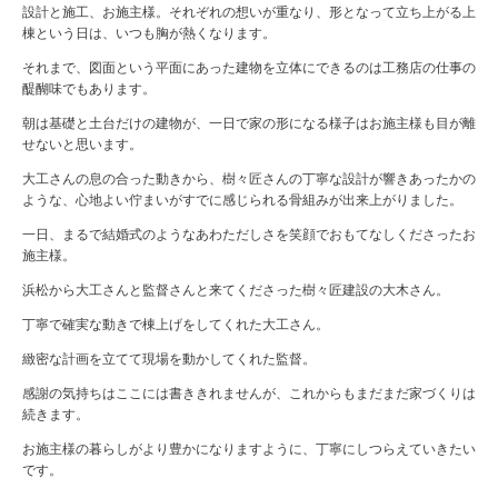
設計と施工、お施主様。それぞれの想いが重なり、形となって立ち上がる上
棟という日は、いつも胸が熱くなります。
それまで、図面という平面にあった建物を立体にできるのは工務店の仕事の
醍醐味でもあります。
朝は基礎と土台だけの建物が、一日で家の形になる様子はお施主様も目が離
せないと思います。
大工さんの息の合った動きから、樹々匠さんの丁寧な設計が響きあったかの
ような、心地よい佇まいがすでに感じられる骨組みが出来上がりました。
一日、まるで結婚式のようなあわただしさを笑顔でおもてなしくださったお
施主様。
浜松から大工さんと監督さんと来てくださった樹々匠建設の大木さん。
丁寧で確実な動きで棟上げをしてくれた大工さん。
緻密な計画を立てて現場を動かしてくれた監督。
感謝の気持ちはここには書ききれませんが、これからもまだまだ家づくりは
続きます。
お施主様の暮らしがより豊かになりますように、丁寧にしつらえていきたい
です。